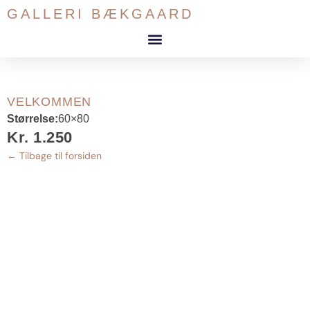
Gå
GALLERI BÆKGAARD
til
indholdet
VELKOMMEN
Størrelse:
60×80
Kr. 1.250
← Tilbage til forsiden