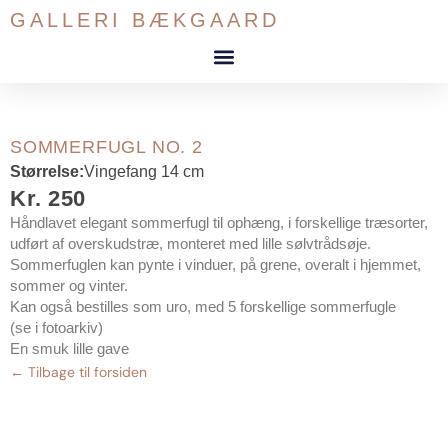
Gå
GALLERI BÆKGAARD
til
indholdet
SOMMERFUGL NO. 2
Størrelse:
Vingefang 14 cm
Kr. 250
Håndlavet elegant sommerfugl til ophæng, i forskellige træsorter,
udført af overskudstræ, monteret med lille sølvtrådsøje.
Sommerfuglen kan pynte i vinduer, på grene, overalt i hjemmet,
sommer og vinter.
Kan også bestilles som uro, med 5 forskellige sommerfugle
(se i fotoarkiv)
En smuk lille gave
← Tilbage til forsiden