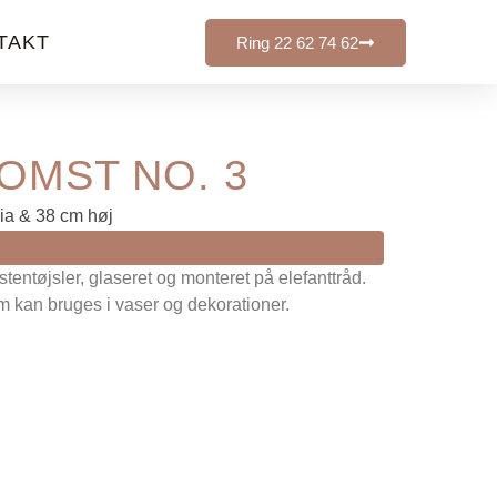
TAKT
Ring 22 62 74 62
LOMST NO. 3
dia & 38 cm høj
tentøjsler, glaseret og monteret på elefanttråd.
m kan bruges i vaser og dekorationer.