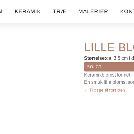
M
KERAMIK
TRÆ
MALERIER
KON
LILLE B
Størrelse:
ca. 3,5 cm i 
SOLGT
Keramikblomst formet i s
En smuk lille blomst so
← Tilbage til forsiden