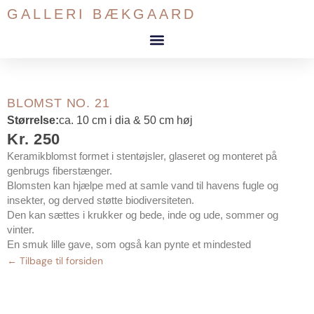
Gå
GALLERI BÆKGAARD
til
indholdet
BLOMST NO. 21
Størrelse:
ca. 10 cm i dia & 50 cm høj
Kr. 250
Keramikblomst formet i stentøjsler, glaseret og monteret på
genbrugs fiberstænger.
Blomsten kan hjælpe med at samle vand til havens fugle og
insekter, og derved støtte biodiversiteten.
Den kan sættes i krukker og bede, inde og ude, sommer og
vinter.
En smuk lille gave, som også kan pynte et mindested
← Tilbage til forsiden