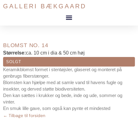
Gå
GALLERI BÆKGAARD
til
indholdet
BLOMST NO. 14
Størrelse:
ca. 10 cm i dia & 50 cm høj
SOLGT
Keramikblomst formet i stentøjsler, glaseret og monteret på
genbrugs fiberstænger.
Blomsten kan hjælpe med at samle vand til havens fugle og
insekter, og derved støtte biodiversiteten.
Den kan sættes i krukker og bede, inde og ude, sommer og
vinter.
En smuk lille gave, som også kan pynte et mindested
← Tilbage til forsiden