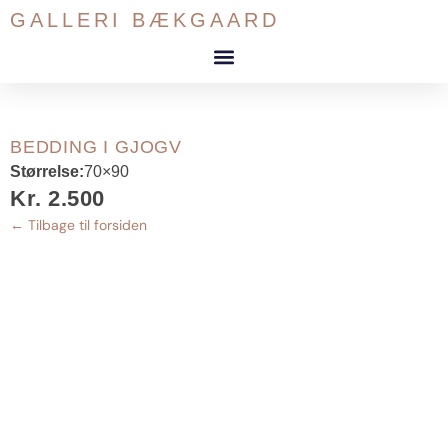
Gå
GALLERI BÆKGAARD
til
indholdet
BEDDING I GJOGV
Størrelse:
70×90
Kr. 2.500
← Tilbage til forsiden